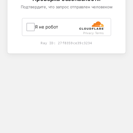
Подтвердите, что запрос отправлен человеком
Я не робот
Privacy
Terms
-
Ray ID:
27f8359ce39c3234