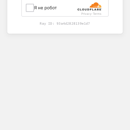
Я не робот
Privacy
Terms
-
Ray ID:
93a4d2828139e1d7