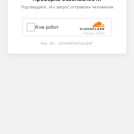
Подтвердите, что запрос отправлен человеком
Я не робот
Privacy
Terms
-
Ray ID:
32942803df2a164f