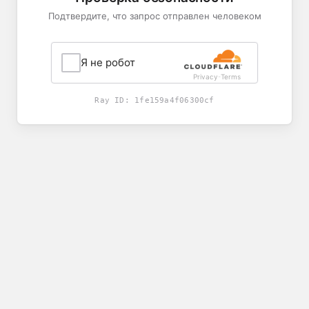
Подтвердите, что запрос отправлен человеком
Я не робот
Privacy
Terms
-
Ray ID:
1fe159a4f06300cf