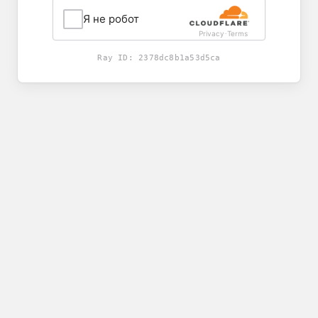
Я не робот
Privacy
Terms
-
Ray ID:
2378dc8b1a53d5ca