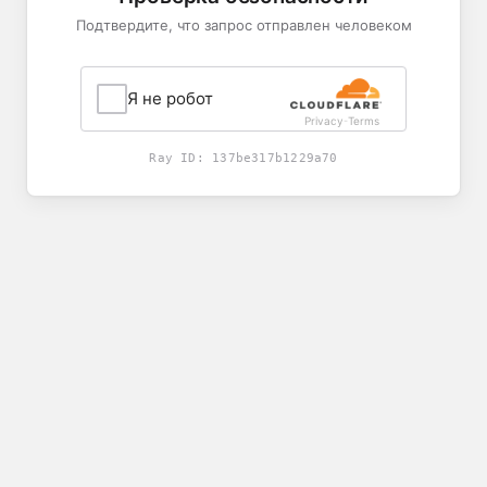
Подтвердите, что запрос отправлен человеком
Я не робот
Privacy
Terms
-
Ray ID:
137be317b1229a70