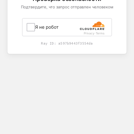
Подтвердите, что запрос отправлен человеком
Я не робот
Privacy
Terms
-
Ray ID:
a597b9443f3554da