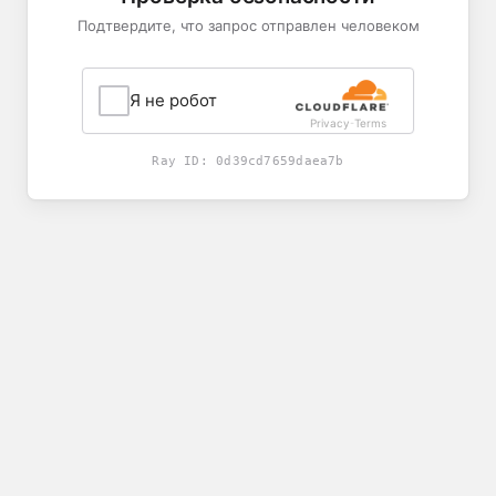
Подтвердите, что запрос отправлен человеком
Я не робот
Privacy
Terms
-
Ray ID:
0d39cd7659daea7b