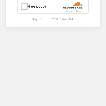
Я не робот
Privacy
Terms
-
Ray ID:
fcc25381994da861