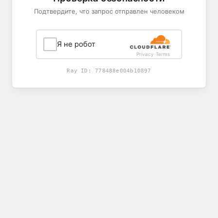
Подтвердите, что запрос отправлен человеком
Я не робот
Privacy
Terms
-
Ray ID:
778488e004b10897