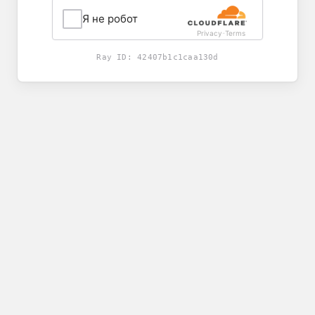
Я не робот
Privacy
Terms
-
Ray ID:
42407b1c1caa130d