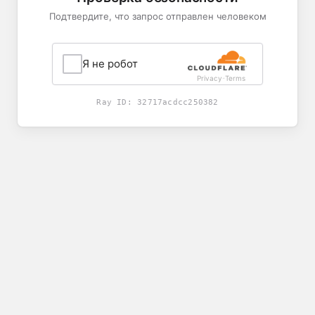
Подтвердите, что запрос отправлен человеком
Я не робот
Privacy
Terms
-
Ray ID:
32717acdcc250382