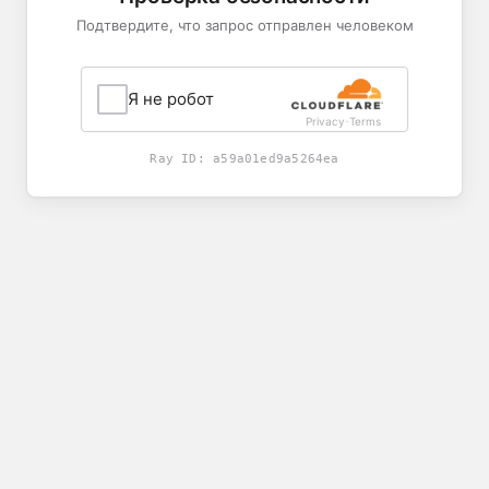
Подтвердите, что запрос отправлен человеком
Я не робот
Privacy
Terms
-
Ray ID:
a59a01ed9a5264ea