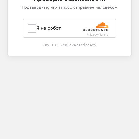
Подтвердите, что запрос отправлен человеком
Я не робот
Privacy
Terms
-
Ray ID:
2ea0e24e1edae4c5