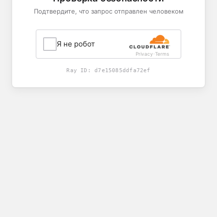
Подтвердите, что запрос отправлен человеком
Я не робот
Privacy
Terms
-
Ray ID:
d7e15085ddfa72ef