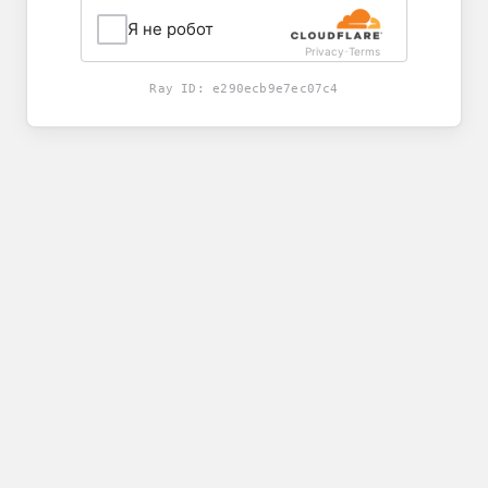
Я не робот
Privacy
Terms
-
Ray ID:
e290ecb9e7ec07c4