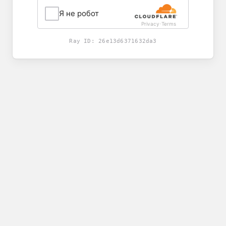
Я не робот
Privacy
Terms
-
Ray ID:
26e13d6371632da3