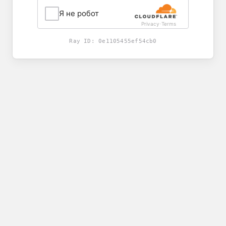
Я не робот
Privacy
Terms
-
Ray ID:
0e1105455ef54cb0