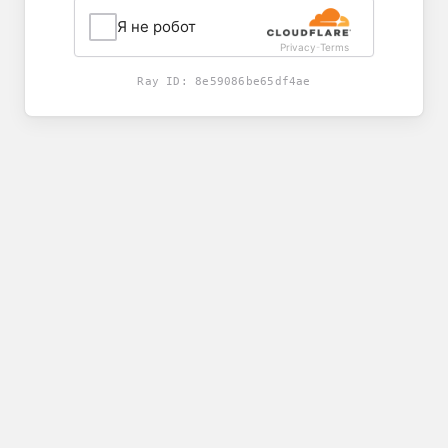
Я не робот
Privacy
Terms
-
Ray ID:
8e59086be65df4ae