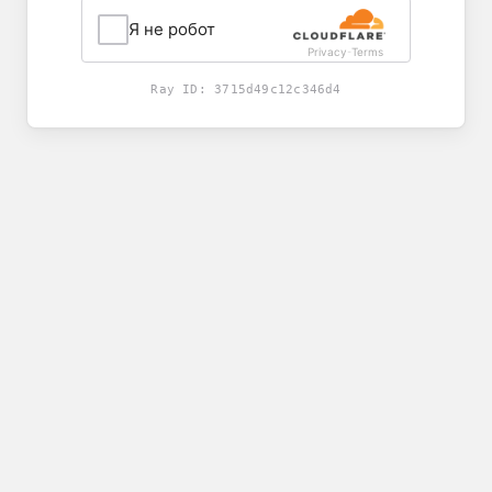
Я не робот
Privacy
Terms
-
Ray ID:
3715d49c12c346d4