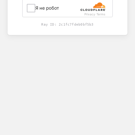
Я не робот
Privacy
Terms
-
Ray ID:
2c1fc7fdeb0bf5b3